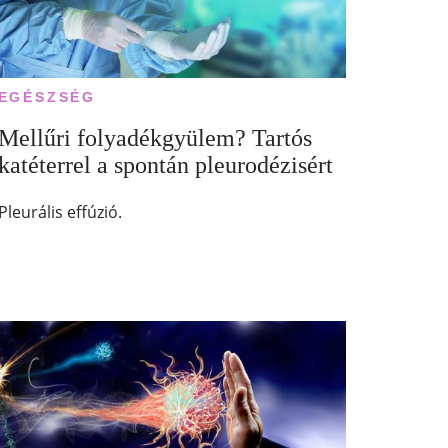
EGÉSZSÉG
Mellűri folyadékgyülem? Tartós
katéterrel a spontán pleurodézisért
Pleurális effúzió.