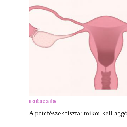
EGÉSZSÉG
A petefészekciszta: mikor kell agg