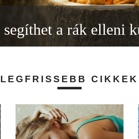
egíthet a rák elleni 
LEGFRISSEBB CIKKEK