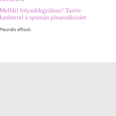
Mellűri folyadékgyülem? Tartós
katéterrel a spontán pleurodézisért
Pleurális effúzió.