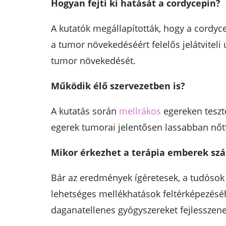
Hogyan fejti ki hatását a cordycepin?
A kutatók megállapították, hogy a cordyce
a tumor növekedéséért felelős jelátviteli 
tumor növekedését.
Működik élő szervezetben is?
A kutatás során
mellrákos
egereken teszte
egerek tumorai jelentősen lassabban nőtt
Mikor érkezhet a terápia emberek sz
Bár az eredmények ígéretesek, a tudóso
lehetséges mellékhatások feltérképezéséh
daganatellenes gyógyszereket fejlesszene