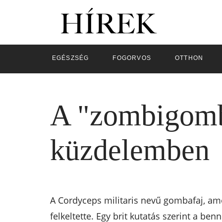
EGÉSZSÉG
FOGORVOS
OTTHON
A "zombigomba
küzdelemben
A Cordyceps militaris nevű gombafaj, ame
felkeltette. Egy brit kutatás szerint a be