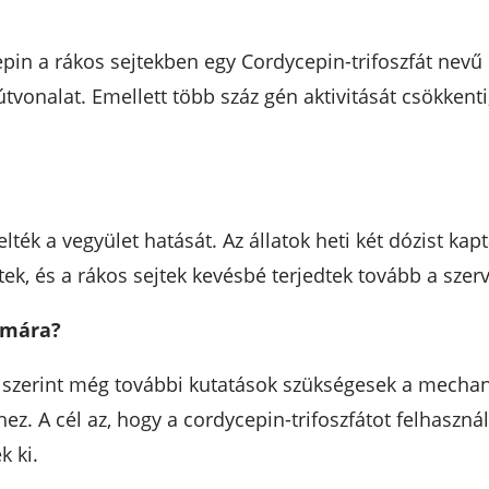
pin a rákos sejtekben egy Cordycepin-trifoszfát nevű 
útvonalat. Emellett több száz gén aktivitását csökkenti,
lték a vegyület hatását. Az állatok heti két dózist kapt
ek, és a rákos sejtek kevésbé terjedtek tovább a szer
ámára?
k szerint még további kutatások szükségesek a mech
ez. A cél az, hogy a cordycepin-trifoszfátot felhaszn
k ki.