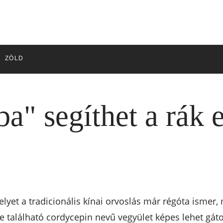
ZÖLD
" segíthet a rák e
lyet a tradicionális kínai orvoslás már régóta ismer,
nne található cordycepin nevű vegyület képes lehet gát