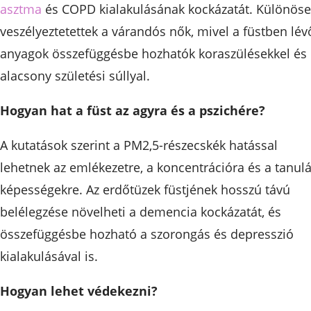
asztma
és COPD kialakulásának kockázatát. Különös
veszélyeztetettek a várandós nők, mivel a füstben lév
anyagok összefüggésbe hozhatók koraszülésekkel és
alacsony születési súllyal.
Hogyan hat a füst az agyra és a pszichére?
A kutatások szerint a PM2,5-részecskék hatással
lehetnek az emlékezetre, a koncentrációra és a tanulá
képességekre. Az erdőtüzek füstjének hosszú távú
belélegzése növelheti a demencia kockázatát, és
összefüggésbe hozható a szorongás és depresszió
kialakulásával is.
Hogyan lehet védekezni?