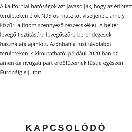
A kaliforniai hatóságok azt javasolják, hogy az érintett
területeken élők N95-ös maszkot viseljenek, amely
kiszűri a finom szennyező részecskéket. A beltéri
levegő tisztítására levegőszűrő berendezések
használata ajánlott. Azonban a füst távolabbi
területeken is kimutatható: például 2020-ban az
amerikai nyugati part erdőtüzeinek füstje egészen
Európáig eljutott.
KAPCSOLÓDÓ