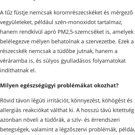
A tűz füstje nemcsak koromrészecskéket és mérgező
vegyületeket, például szén-monoxidot tartalmaz,
hanem rendkívül apró PM2,5-szemcséket is, amelyek
belélegezve mélyen behatolnak a szervezetbe. Ezek a
részecskék nemcsak a tüdőbe jutnak, hanem a
véráramba is, és súlyos gyulladásos folyamatokat
indíthatnak el.
Milyen egészségügyi problémákat okozhat?
Rövid távon légúti irritációt, könnyezést, köhögést és
allergiás reakciókat válthat ki. A hosszú távú kitettség
azonban növeli a tüdőrák, a szív- és érrendszeri
betegségek, valamint a légzőszervi problémák, példá