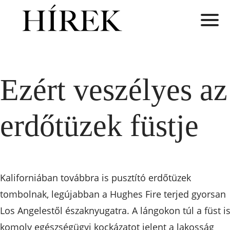
Ezért veszélyes az
erdőtüzek füstje
Kaliforniában továbbra is pusztító erdőtüzek
tombolnak, legújabban a Hughes Fire terjed gyorsan
Los Angelestől északnyugatra. A lángokon túl a füst i
komoly egészségügyi kockázatot jelent a lakosság