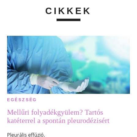
CIKKEK
EGÉSZSÉG
Mellűri folyadékgyülem? Tartós
katéterrel a spontán pleurodézisért
Pleurális effúzió.