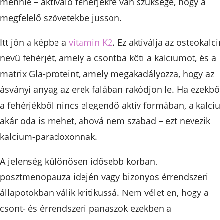
mennie – aktiváló fehérjékre van szüksége, hogy a
megfelelő szövetekbe jusson.
Itt jön a képbe a
vitamin K2
. Ez aktiválja az osteokalci
nevű fehérjét, amely a csontba köti a kalciumot, és a
matrix Gla-proteint, amely megakadályozza, hogy az
ásványi anyag az erek falában rakódjon le. Ha ezekbő
a fehérjékből nincs elegendő aktív formában, a kalci
akár oda is mehet, ahová nem szabad – ezt nevezik
kalcium-paradoxonnak.
A jelenség különösen idősebb korban,
posztmenopauza idején vagy bizonyos érrendszeri
állapotokban válik kritikussá. Nem véletlen, hogy a
csont- és érrendszeri panaszok ezekben a