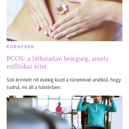
EGÉSZSÉG
PCOS: a láthatatlan betegség, amely
milliókat érint
Sok érintett nő évekig küzd a tüneteivel anélkül, hogy
tudná, mi áll a háttérben.