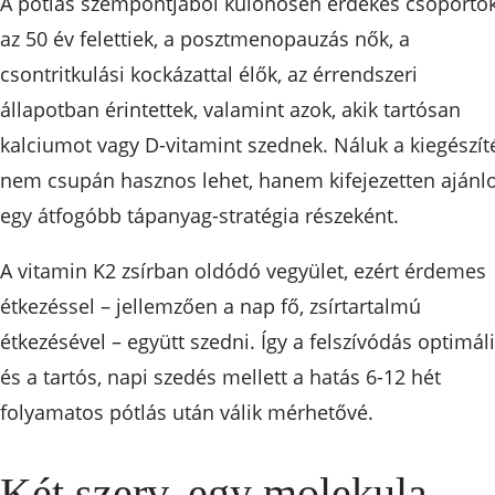
A pótlás szempontjából különösen érdekes csoportok
az 50 év felettiek, a posztmenopauzás nők, a
csontritkulási kockázattal élők, az érrendszeri
állapotban érintettek, valamint azok, akik tartósan
kalciumot vagy D-vitamint szednek. Náluk a kiegészít
nem csupán hasznos lehet, hanem kifejezetten ajánlo
egy átfogóbb tápanyag-stratégia részeként.
A vitamin K2 zsírban oldódó vegyület, ezért érdemes
étkezéssel – jellemzően a nap fő, zsírtartalmú
étkezésével – együtt szedni. Így a felszívódás optimáli
és a tartós, napi szedés mellett a hatás 6-12 hét
folyamatos pótlás után válik mérhetővé.
Két szerv, egy molekula –