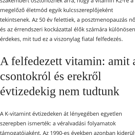
szakembert ösztönöznek arra, hogy a vitamin K2-re a
megelőző életmód egyik kulcsszereplőjeként
tekintsenek. Az 50 év felettiek, a posztmenopauzás n
és az érrendszeri kockázattal élők számára különöse
érdekes, mit tud ez a viszonylag fiatal felfedezés.
A felfedezett vitamin: amit 
csontokról és erekről
évtizedekig nem tudtunk
A K-vitamint évtizedeken át lényegében egyetlen
szerepben ismerték: a véralvadási folyamatok
támogatójaként. Az 1990-es években azonban kiderült