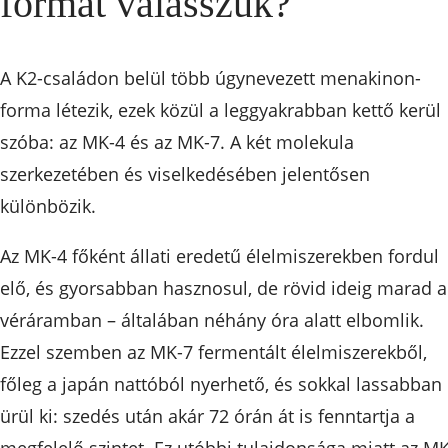
formát válasszuk?
A K2-családon belül több úgynevezett menakinon-
forma létezik, ezek közül a leggyakrabban kettő kerül
szóba: az MK-4 és az MK-7. A két molekula
szerkezetében és viselkedésében jelentősen
különbözik.
Az MK-4 főként állati eredetű élelmiszerekben fordul
elő, és gyorsabban hasznosul, de rövid ideig marad a
véráramban – általában néhány óra alatt elbomlik.
Ezzel szemben az MK-7 fermentált élelmiszerekből,
főleg a japán nattóból nyerhető, és sokkal lassabban
ürül ki: szedés után akár 72 órán át is fenntartja a
megfelelő szintet. Ez utóbbi tulajdonsága miatt az MK