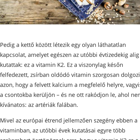
Pedig a kettő között létezik egy olyan láthatatlan
kapcsolat, amelyet egészen az utóbbi évtizedekig alig
kutattak: ez a vitamin K2. Ez a viszonylag későn
felfedezett, zsírban oldódó vitamin szorgosan dolgoz
azon, hogy a felvett kalcium a megfelelő helyre, vagyi
a csontokba kerüljön – és ne ott rakódjon le, ahol n
kívánatos: az artériák falában.
Mivel az európai étrend jellemzően szegény ebben a
vitaminban, az utóbbi évek kutatásai egyre több