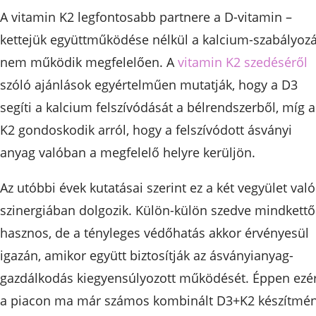
A vitamin K2 legfontosabb partnere a D-vitamin –
kettejük együttműködése nélkül a kalcium-szabályoz
nem működik megfelelően. A
vitamin K2 szedéséről
szóló ajánlások egyértelműen mutatják, hogy a D3
segíti a kalcium felszívódását a bélrendszerből, míg a
K2 gondoskodik arról, hogy a felszívódott ásványi
anyag valóban a megfelelő helyre kerüljön.
Az utóbbi évek kutatásai szerint ez a két vegyület való
szinergiában dolgozik. Külön-külön szedve mindkettő
hasznos, de a tényleges védőhatás akkor érvényesül
igazán, amikor együtt biztosítják az ásványianyag-
gazdálkodás kiegyensúlyozott működését. Éppen ezé
a piacon ma már számos kombinált D3+K2 készítmé