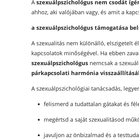
A
szexuálpszichológus nem csodát ígé
ahhoz, aki valójában vagy, és amit a kapc
a szexuálpszichológus támogatása bels
A szexualitás nem különálló, elszigetelt é
kapcsolatok minőségével. Ha ebben zav
szexuálpszichológus
nemcsak a szexuál
párkapcsolati harmónia visszaállításá
A szexuálpszichológiai tanácsadás, legye
felismerd a tudattalan gátakat és fél
megértsd a saját szexualitásod műk
javuljon az önbizalmad és a testtuda