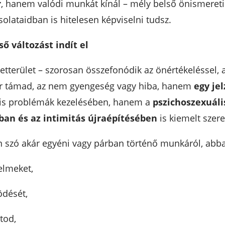
r
, hanem valódi munkát kínál – mély belső önismereti 
solataidban is hitelesen képviselni tudsz.
ő változást indít el
letterület – szorosan összefonódik az önértékeléssel, 
ar támad, az nem gyengeség vagy hiba, hanem
egy jel
is problémák kezelésében, hanem a
pszichoszexuáli
ban és az intimitás újraépítésében
is kiemelt szere
n szó akár egyéni vagy párban történő munkáról, abba
elmeket,
ödését,
tod,