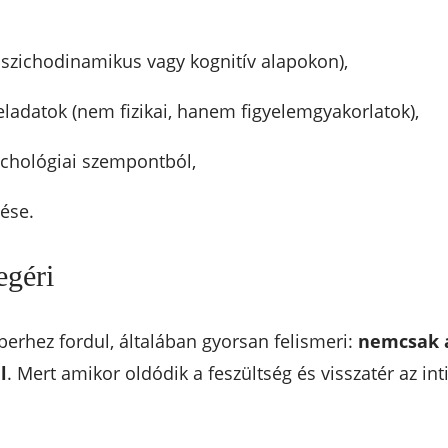
(pszichodinamikus vagy kognitív alapokon),
feladatok (nem fizikai, hanem figyelemgyakorlatok),
ichológiai szempontból,
ése.
egéri
erhez fordul, általában gyorsan felismeri:
nemcsak a
l
. Mert amikor oldódik a feszültség és visszatér az inti