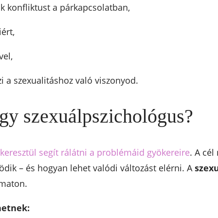
 konfliktust a párkapcsolatban,
ért,
el,
i a szexualitáshoz való viszonyod.
egy szexuálpszichológus?
eresztül segít rálátni a problémáid gyökereire
. A cé
ik – és hogyan lehet valódi változást elérni. A
szexu
amaton.
hetnek: