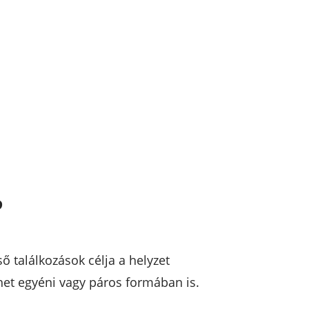
?
lső találkozások célja a helyzet
het egyéni vagy páros formában is.