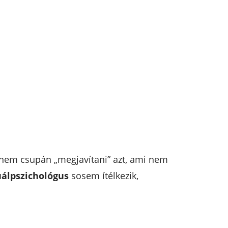
l nem csupán „megjavítani” azt, ami nem
álpszichológus
sosem ítélkezik,