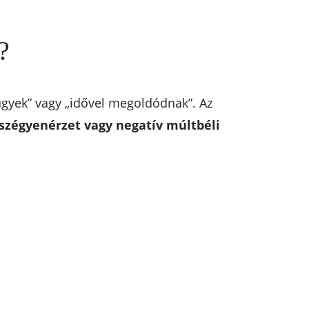
?
nügyek” vagy „idővel megoldódnak”. Az
 szégyenérzet vagy negatív múltbéli