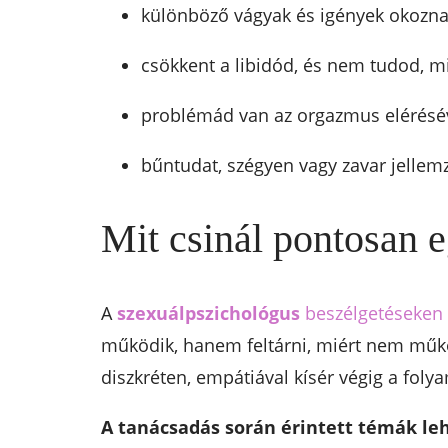
különböző vágyak és igények okoznak
csökkent a libidód, és nem tudod, mi
problémád van az orgazmus elérésév
bűntudat, szégyen vagy zavar jellemz
Mit csinál pontosan 
A
szexuálpszichológus
beszélgetéseken k
működik, hanem feltárni, miért nem működ
diszkréten, empátiával kísér végig a foly
A tanácsadás során érintett témák le