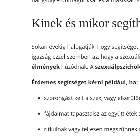
hangsúly – önmagunkkal és a másikkal is
Kinek és mikor segít
Sokan évekig halogatják, hogy segítséget
igazság ezzel szemben az, hogy a szexuá
élmények
húzódnak. A
szexuálpszicho
Érdemes segítséget kérni például, ha:
szorongást kelt a szex, vagy elkerülö
fájdalmat tapasztalsz az együttlétek 
ritkulnak vagy teljesen megszűnnek a