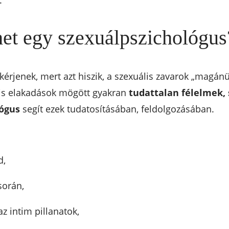
.
het egy szexuálpszichológus
 kérjenek, mert azt hiszik, a szexuális zavarok „magá
lis elakadások mögött gyakran
tudattalan félelmek,
lógus
segít ezek tudatosításában, feldolgozásában.
d,
során,
z intim pillanatok,