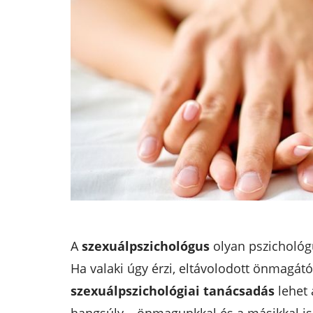
A
szexuálpszichológus
olyan pszichológu
Ha valaki úgy érzi, eltávolodott önmagátó
szexuálpszichológiai tanácsadás
lehet 