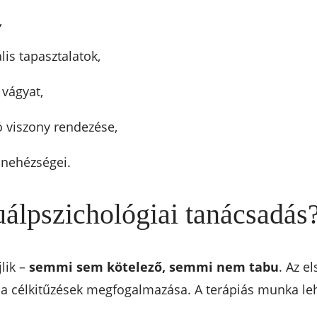
,
is tapasztalatok,
 vágyat,
ó viszony rendezése,
 nehézségei.
uálpszichológiai tanácsadás
lik –
semmi sem kötelező, semmi nem tabu
. Az e
 a célkitűzések megfogalmazása. A terápiás munka le