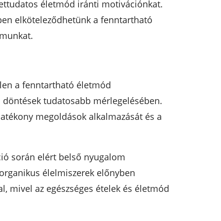
ettudatos életmód iránti motivációnkat.
en elköteleződhetünk a fenntartható
omunkat.
len a fenntartható életmód
api döntések tudatosabb mérlegelésében.
ahatékony megoldások alkalmazását és a
ció során elért belső nyugalom
 organikus élelmiszerek előnyben
l, mivel az egészséges ételek és életmód