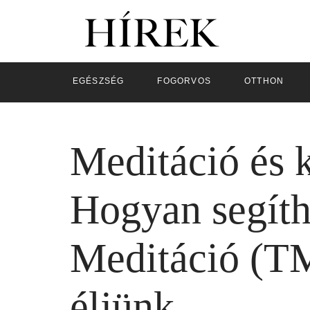
EGÉSZSÉG
FOGORVOS
OTTHON
Meditáció és 
Hogyan segíth
Meditáció (TM
éljünk