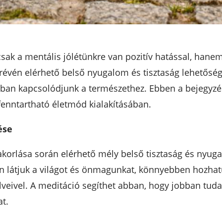
ak a mentális jólétünkre van pozitív hatással, hane
t révén elérhető belső nyugalom és tisztaság lehetősé
bban kapcsolódjunk a természethez. Ebben a bejegyz
fenntartható életmód kialakításában.
ése
korlása során elérhető mély belső tisztaság és nyug
ban látjuk a világot és önmagunkat, könnyebben hozha
veivel. A meditáció segíthet abban, hogy jobban tuda
t.