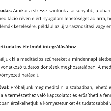
odás:
Amikor a stressz szintünk alacsonyabb, jobban 
meditáció révén elért nyugalom lehetőséget ad arra, 
lémák kezelésére, például az újrahasznosítási vagy e
zettudatos életmód integrálásához
ljuk ki a meditációs szüneteket a mindennapi életbe
ra vonatkozó tudatos döntések meghozatalában. A med
örnyezeti hatásait.
val:
Próbáljunk meg meditálni a szabadban, lehetőle
 a természethez való kapcsolatot és erősítheti a fenn
bban érzékelhetjük a környezetünket és tudatosabbá