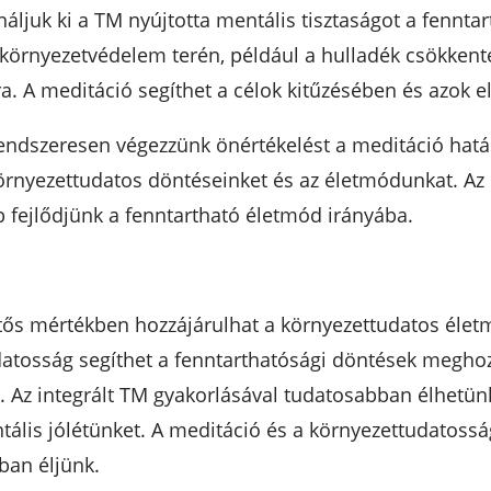
áljuk ki a TM nyújtotta mentális tisztaságot a fenntar
 a környezetvédelem terén, például a hulladék csökken
a. A meditáció segíthet a célok kitűzésében és azok e
ndszeresen végezzünk önértékelést a meditáció hatás
örnyezettudatos döntéseinket és az életmódunkat. Az 
 fejlődjünk a fenntartható életmód irányába.
tős mértékben hozzájárulhat a környezettudatos élet
udatosság segíthet a fenntarthatósági döntések megho
. Az integrált TM gyakorlásával tudatosabban élhetün
lis jólétünket. A meditáció és a környezettudatoss
an éljünk.