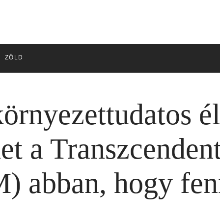
ZÖLD
környezettudatos é
et a Transzcendent
) abban, hogy fen