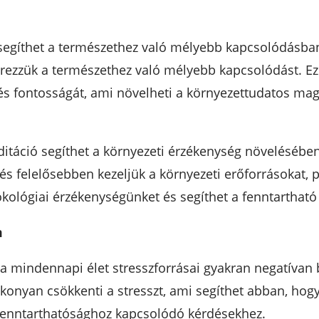
egíthet a természethez való mélyebb kapcsolódásban.
rezzük a természethez való mélyebb kapcsolódást. Ez 
és fontosságát, ami növelheti a környezettudatos mag
táció segíthet a környezeti érzékenység növelésében
 felelősebben kezeljük a környezeti erőforrásokat, pé
ökológiai érzékenységünket és segíthet a fenntartható
m
s a mindennapi élet stresszforrásai gyakran negatívan
konyan csökkenti a stresszt, ami segíthet abban, ho
fenntarthatósághoz kapcsolódó kérdésekhez.