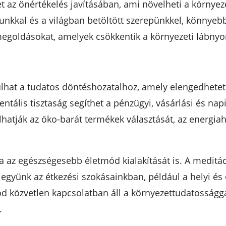
t az önértékelés javításában, ami növelheti a környez
kkal és a világban betöltött szerepünkkel, könnyebb
megoldásokat, amelyek csökkentik a környezeti lábny
lhat a tudatos döntéshozatalhoz, amely elengedhetet
entális tisztaság segíthet a pénzügyi, vásárlási és n
lhatják az öko-barát termékek választását, az energi
 az egészségesebb életmód kialakítását is. A meditá
együnk az étkezési szokásainkban, például a helyi és
d közvetlen kapcsolatban áll a környezettudatosságga
.