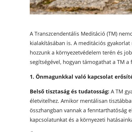
A Transzcendentális Meditáció (TM) nemcs
kialakításában is. A meditációs gyakorla
hozzunk a környezetvédelem terén és jo
segítségével, hogyan támogathat a TM a 
1. Önmagunkkal való kapcsolat erősít
Belső tisztaság és tudatosság:
A TM gya
életvitelhez. Amikor mentálisan tisztáb
összhangban vannak a fenntarthatóság el
kapcsolatunkat és a környezeti hatásainka