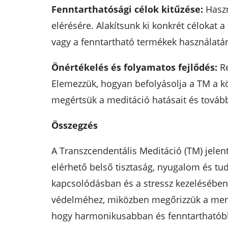
Fenntarthatósági célok kitűzése:
Haszn
elérésére. Alakítsunk ki konkrét célokat
vagy a fenntartható termékek használatár
Önértékelés és folyamatos fejlődés:
Re
Elemezzük, hogyan befolyásolja a TM a k
megértsük a meditáció hatásait és tovább
Összegzés
A Transzcendentális Meditáció (TM) jelen
elérhető belső tisztaság, nyugalom és t
kapcsolódásban és a stressz kezelésében
védelméhez, miközben megőrizzük a mentá
hogy harmonikusabban és fenntarthatóbb