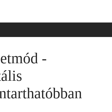
letmód -
ális
ntarthatóbban