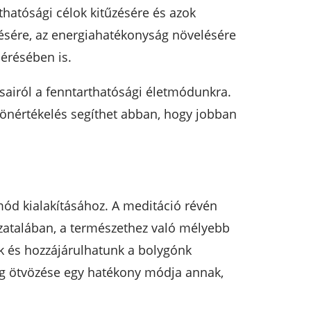
thatósági célok kitűzésére és azok
tésére, az energiahatékonyság növelésére
lérésében is.
airól a fenntarthatósági életmódunkra.
önértékelés segíthet abban, hogy jobban
mód kialakításához. A meditáció révén
zatalában, a természethez való mélyebb
k és hozzájárulhatunk a bolygónk
ág ötvözése egy hatékony módja annak,