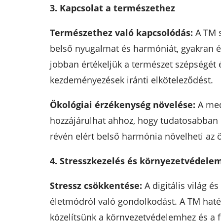
3. Kapcsolat a természethez
Természethez való kapcsolódás:
A TM s
belső nyugalmat és harmóniát, gyakran é
jobban értékeljük a természet szépségét 
kezdeményezések iránti elköteleződést.
Ökológiai érzékenység növelése:
A medi
hozzájárulhat ahhoz, hogy tudatosabban és
révén elért belső harmónia növelheti az 
4. Stresszkezelés és környezetvédele
Stressz csökkentése:
A digitális világ é
életmódról való gondolkodást. A TM haté
közelítsünk a környezetvédelemhez és a 