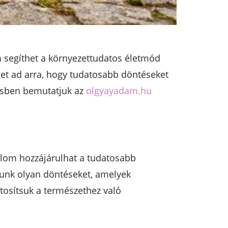
m segíthet a környezettudatos életmód
get ad arra, hogy tudatosabb döntéseket
ésben bemutatjuk az
olgyayadam.hu
alom hozzájárulhat a tudatosabb
tunk olyan döntéseket, amelyek
tosítsuk a természethez való