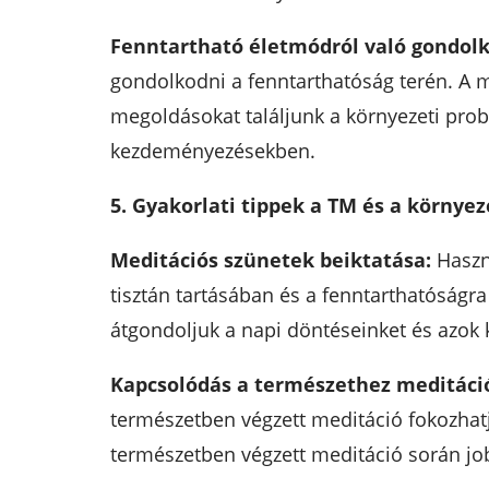
Fenntartható életmódról való gondolk
gondolkodni a fenntarthatóság terén. A 
megoldásokat találjunk a környezeti prob
kezdeményezésekben.
5. Gyakorlati tippek a TM és a környe
Meditációs szünetek beiktatása:
Haszná
tisztán tartásában és a fenntarthatóság
átgondoljuk a napi döntéseinket és azok k
Kapcsolódás a természethez meditáció
természetben végzett meditáció fokozhatja
természetben végzett meditáció során jo